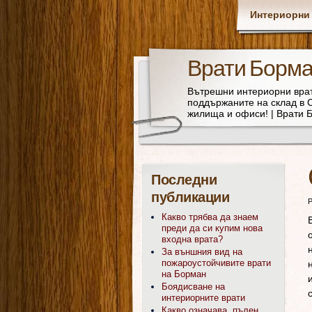
Интериорни
Врати Борма
Вътрешни интериорни врат
поддържаните на склад в С
жилища и офиси! | Врати
Последни
публикации
P
Какво трябва да знаем
преди да си купим нова
входна врата?
За външния вид на
пожароустойчивите врати
на Борман
Боядисване на
интериорните врати
Какво означава „пълен