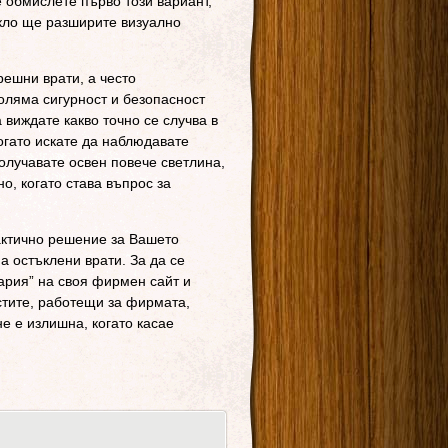
е обмислете първо този вариант,
ъкло ще разширите визуално
решни врати, а често
оляма сигурност и безопасност
виждате какво точно се случва в
когато искате да наблюдавате
получавате освен повече светлина,
о, когато става въпрос за
актично решение за Вашето
 остъклени врати. За да се
гария” на своя фирмен сайт и
стите, работещи за фирмата,
е е излишна, когато касае