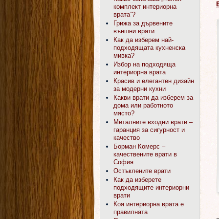
комплект интериорна
врата”?
Грижа за дървените
външни врати
Как да изберем най-
подходящата кухненска
мивка?
Избор на подходяща
интериорна врата
Красив и елегантен дизайн
за модерни кухни
Какви врати да изберем за
дома или работното
място?
Металните входни врати –
гаранция за сигурност и
качество
Борман Комерс –
качествените врати в
София
Остъклените врати
Как да изберете
подходящите интериорни
врати
Коя интериорна врата е
правилната