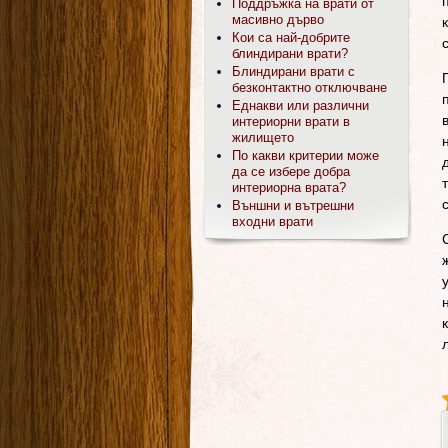
Поддръжка на врати от
масивно дърво
Кои са най-добрите
блиндирани врати?
Блиндирани врати с
безконтактно отключване
Еднакви или различни
интериорни врати в
жилището
По какви критерии може
да се избере добра
интериорна врата?
Външни и вътрешни
входни врати