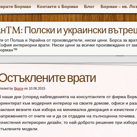
 врати Борман
Контакти с Борман
Блог
Борман – кв. Ло
н™: Полски и украински вътре
и от Полша и Украйна от производители, ниски цени. Борса за вр
офия интериорни врати. Ниски цени за всички произвеждани от за
 Борман™
Остъклените врати
osted by
Врати
on 10.06.2015
В наши дни (според наблюденията на консултантите от фирма Борм
ориентират към модерния интериор на своите домове, офиси и раз
накланя везните към избора на минимална декорация и изчистени л
напрежението от очите ни и да се отдадем на пълноценна почивка. 
изчистения интериорен дизайн, то най-доброто решение при избора
стъклените модели.