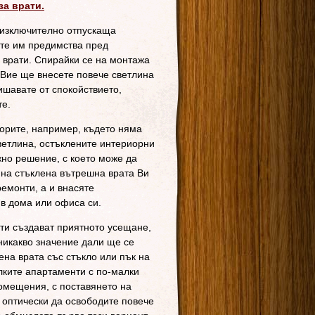
за врати.
 изключително отпускаща
ите им предимства пред
 врати. Спирайки се на монтажа
 Вие ще внесете повече светлина
ишавате от спокойствието,
те.
дорите, например, където няма
ветлина, остъклените интериорни
жно решение, с което може да
 на стъклена вътрешна врата Ви
емонти, а и внасяте
в дома или офиса си.
ти създават приятното усещане,
никакво значение дали ще се
ена врата със стъкло или пък на
лките апартаменти с по-малки
помещения, с поставянето на
 оптически да освободите повече