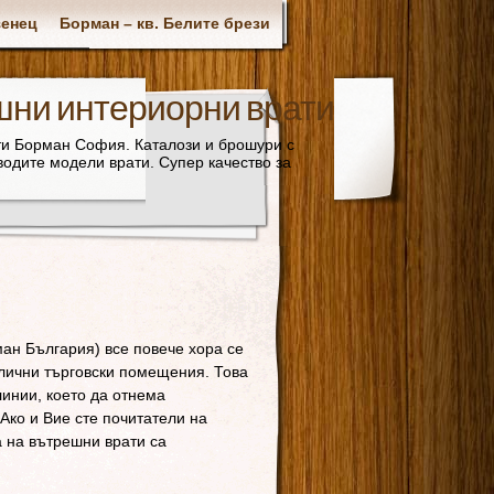
зенец
Борман – кв. Белите брези
шни интериорни врати
ати Борман София. Каталози и брошури с
водите модели врати. Супер качество за
ан България) все повече хора се
лични търговски помещения. Това
инии, което да отнема
Ако и Вие сте почитатели на
 на вътрешни врати са