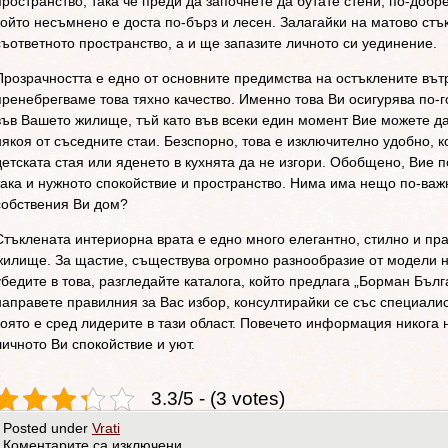
пространство, така че преди да започнете да бутате стени, по-добр
който несъмнено е доста по-бърз и лесен. Залагайки на матово ст
съответното пространство, а и ще запазите личното си уединение.
Прозрачността е едно от основните предимства на остъклените вът
пренебрегваме това тяхно качество. Именно това Ви осигурява по-г
във Вашето жилище, тъй като във всеки един момент Вие можете да 
някоя от съседните стаи. Безспорно, това е изключително удобно, 
детската стая или яденето в кухнята да не изгори. Обобщено, Вие 
така и нужното спокойствие и пространство. Нима има нещо по-важн
собствения Ви дом?
Стъклената интериорна врата е едно много елегантно, стилно и пр
жилище. За щастие, съществува огромно разнообразие от модели на
убедите в това, разгледайте каталога, който предлага „Борман Бъл
направете правилния за Вас избор, консултирайки се със специали
която е сред лидерите в тази област. Повечето информация никога н
личното Ви спокойствие и уют.
3.3/5 - (3 votes)
Posted under
Vrati
Коментарите са изключени