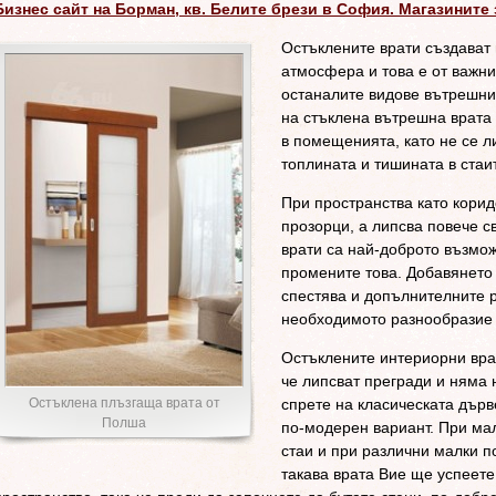
Бизнес сайт на Борман, кв. Белите брези в София. Магазините 
Остъклените врати създават
атмосфера и това е от важн
останалите видове вътрешни
на стъклена вътрешна врата
в помещенията, като не се л
топлината и тишината в стаи
При пространства като кори
прозорци, а липсва повече с
врати са най-доброто възмо
промените това. Добавянето
спестява и допълнителните р
необходимото разнообразие 
Остъклените интериорни вра
че липсват прегради и няма 
Остъклена плъзгаща врата от
спрете на класическата дърв
Полша
по-модерен вариант. При ма
стаи и при различни малки 
такава врата Вие ще успеете